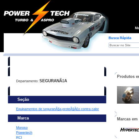
Loja
Ma
Busca Rápida
Você está procurando:
Produtos e
SEGURANÃ‡A
Departamento:
Refine sua busca:
Seção
Equipamentos de seguranÃ§a,proteÃ§Ã£o contra calor
Marca
Marcas em
Moroso
Powertech
RCI