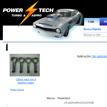
Loja
Ma
Busca Rápida
Bielas forjadas Powertech p/ motor VW AP aspirado ( biela al
Aplicação:
Ver aplica
Clique para ver a
imagem maior
Visão Geral
Aplicações
Partes NecessÃ¡rias
Partes Sugeridas
Peças de 
Marca:
Powertech
s%3A0%3A%22%22%3B