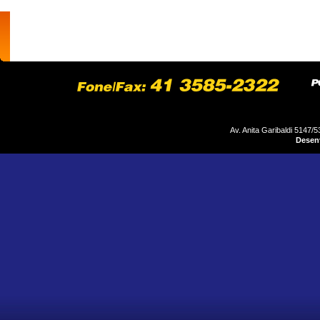
home
empresa
motores
produtos
Av. Anita Garibaldi 5147/5
Desenv