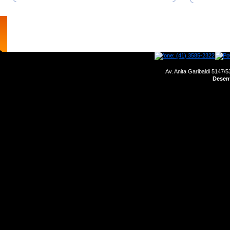
home
empresa
motores
produtos
Av. Anita Garibaldi 5147/5
Desenv