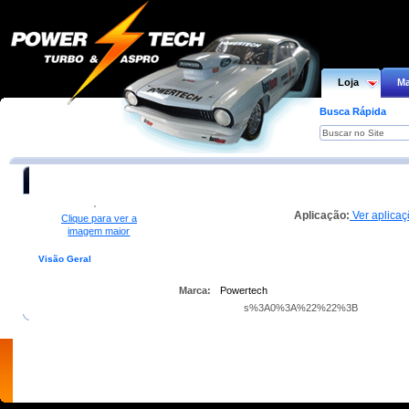
Loja
Ma
Busca Rápida
Aro do farol da Willys 194 cromado (a unidade )
Aplicação:
Ver aplica
Clique para ver a
imagem maior
Visão Geral
Aplicações
Partes NecessÃ¡rias
Partes Sugeridas
Peças de 
Marca:
Powertech
s%3A0%3A%22%22%3B
home
empresa
motores
produtos