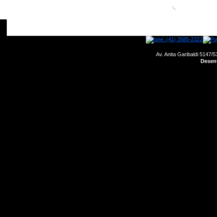
home
empresa
motores
produtos
Av. Anita Garibaldi 5147/5
Desenv