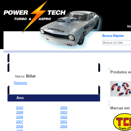
Loja
Ma
Busca Rápida
Você está procurando:
Produtos e
Billet
Marca:
Remover
Refine sua busca:
Ano
2010
2004
Marcas em
2009
2003
2008
2002
2007
2001
2006
2000