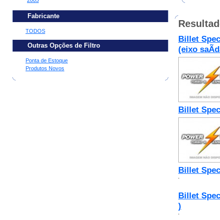
2005
Fabricante
Resulta
TODOS
Billet Spe
Outras Opções de Filtro
(eixo saÃ­
Ponta de Estoque
Produtos Novos
Billet Spe
Billet Spe
Billet Spec
)