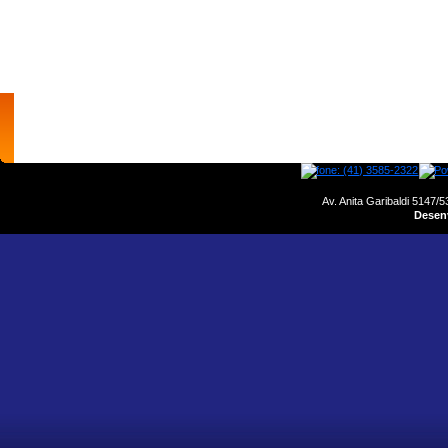
home
empresa
motores
produtos
Av. Anita Garibaldi 5147/5
Desenv