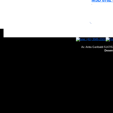
MSD 8782 
home
empresa
motores
produtos
Av. Anita Garibaldi 5147/5
Desenv