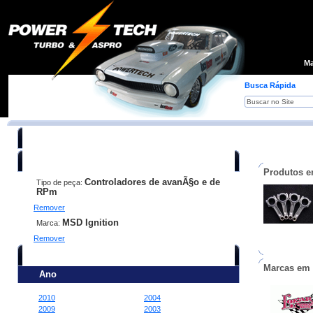
Loja
Ma
Busca Rápida
Você está procurando:
Produtos e
Controladores de avanÃ§o e de
Tipo de peça:
RPm
Remover
MSD Ignition
Marca:
Remover
Refine sua busca:
Marcas em
Ano
2010
2004
2009
2003