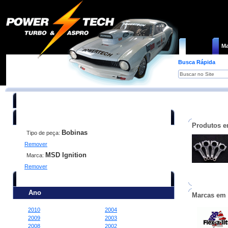
Loja
Ma
Busca Rápida
Você está procurando:
Produtos e
Bobinas
Tipo de peça:
Remover
MSD Ignition
Marca:
Remover
Refine sua busca:
Ano
Marcas em
2010
2004
2009
2003
2008
2002