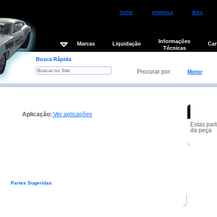
home
empresa
links
Informações
Loja
Marcas
Liquidação
Car
Técnicas
Busca Rápida
Procurar por:
Motor
 p/ motor VW Golf (158,85mm) (690gr)
Partes S
Aplicação:
Ver aplicações
Estas par
da peça
as
Partes Sugeridas
Peças de Reparo