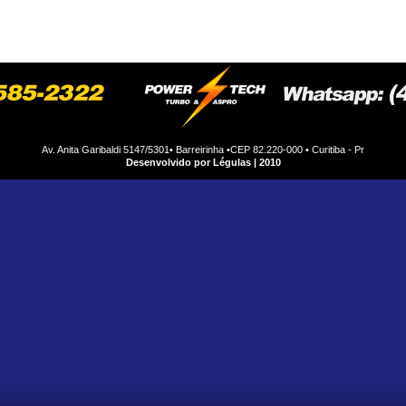
motores
produtos
fábrica
oficina
carros
eve
Av. Anita Garibaldi 5147/5301• Barreirinha •CEP 82.220-000 • Curitiba - Pr
Desenvolvido por Légulas | 2010