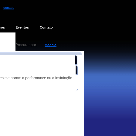
contato
ros
Eventos
Contato
Procurar por:
Modelo
ugeridas
tes melhoram a performance ou a instalação