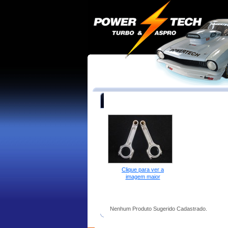
Bielas forjadas Powertech POWEROD
Clique para ver a
imagem maior
Visão Geral
Aplicações
Partes NecessÃ¡ri
Nenhum Produto Sugerido Cadastrado.