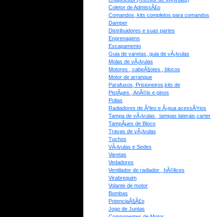
Coletor de AdmissÃ£o
Comandos, kits completos para comandos
Damper
Distribuidores e suas partes
Engrenagens
Escapamento
Guia de varetas, guia de vÃ¡lvulas
Molas de vÃ¡lvulas
Motores , cabeÃ§otes , blocos
Motor de arranque
Parafusos, Prisioneiros,kits de
PistÃµes , AnÃ©is e pinos
Polias
Radiadores de Ã³leo e Ã¡gua acessÃ³rios
Tampa de vÃ¡lvulas , tampas laterais,carter
TampÃµes de Bloco
Travas de vÃ¡lvulas
Tuchos
VÃ¡lvulas e Sedes
Varetas
Vedadores
Ventilador de radiador , hÃ©lices
Virabrequim
Volante de motor
Bombas
PotenciaÃ§Ã£o
Jogo de Juntas
Componentes de Motor