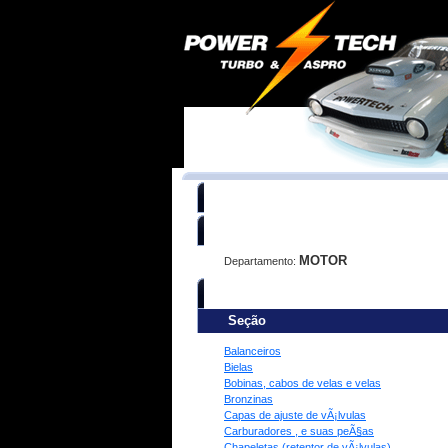
Você está procurando:
MOTOR
Departamento:
Refine sua busca:
Seção
Balanceiros
Bielas
Bobinas, cabos de velas e velas
Bronzinas
Capas de ajuste de vÃ¡lvulas
Carburadores , e suas peÃ§as
Chapeletas (retentor de vÃ¡lvulas)