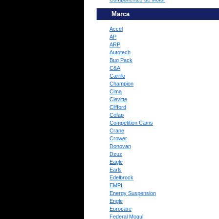
Marca
Accel
AP
ARP
Autotech
Bug Pack
C&A
Carrilo
Champion
Cima
Clevitte
Clifford
Cofap
Competition Cams
Crane
Crower
Donovan
Dzuz
Eagle
Earls
Edelbrock
EMPI
Energy Suspension
Engle
Eurocare
Federal Mogul