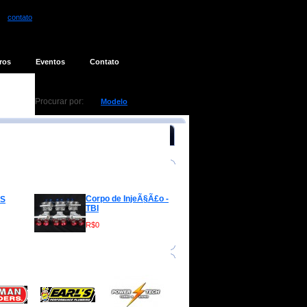
contato
ros
Eventos
Contato
Procurar por:
Modelo
Corpo de InjeÃ§Ã£o -
ES
TBI
R$0