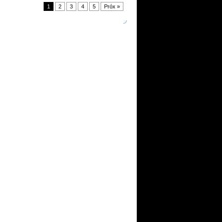
1
2
3
4
5
Próx »