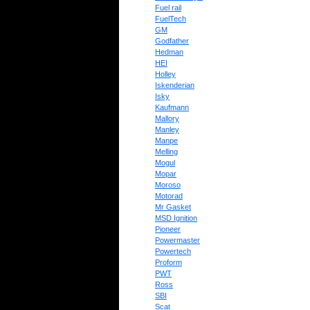
Fuel rail
FuelTech
GM
Godfather
Hedman
HEI
Holley
Iskenderian
Isky
Kaufmann
Mallory
Manley
Manpe
Melling
Mogul
Mopar
Moroso
Motorad
Mr Gasket
MSD Ignition
Pioneer
Powermaster
Powertech
Proform
PWT
Ross
SBI
Scat