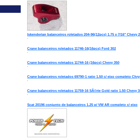
Iskenderian balanceiros roletados 204-96(12pcs) 1.75 x 7/16" Chevy 25
Crane balanceiros roletados 11746-16(16pcs) Ford 302
Crane balanceiros roletados 11744-16 (16pcs) Chevy 350
Crane balanceiros roletados 69790-1 ratio 1.50 c/ eixo completo Chry
Crane balanceiros roletados 11759-16 SÃ©rie Gold ratio 1.50 Chevy 
Scat 20196 conjunto de balanceiros 1.25 p/ VW AR completo c/ eixo