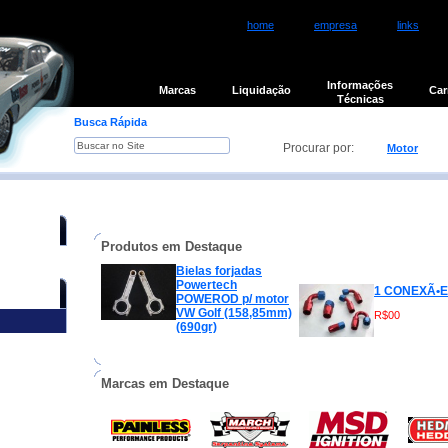
home
empresa
links
Informações
Loja
Marcas
Liquidação
Car
Técnicas
Busca Rápida
Procurar por:
Motor
1169 resultados encontrados
Produtos em Destaque
Bielas forjadas
Powertech
1 CONEXÃ•
POWEROD p/ motor
VW Golf (158,85mm)
R$00
(690gr)
Marcas em Destaque