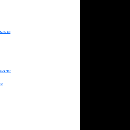
0 6 cil
sler 318
350