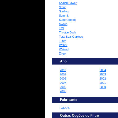
Sealed Power
Stant
Sterling
Summit
Super Speed
Switch
TCI
Throttle Body
Total Seal Gapless
TRW
Weber
Weiand
Zirgo
Ano
2010
2004
2009
2003
2008
2002
2007
2001
2006
2000
2005
Fabricante
TODOS
Outras Opções de Filtro